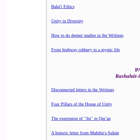
Bahá'í Ethics
Unity in Diversity
How to do deeper studies in the Writings
From highway robbery to a mystic life
P
Rashahát-i
Disconnected letters in the Writings
Four Pillars of the House of Unity
The expression of "Jin" in Qur'an
A historic letter from Muhibu's-Sultán