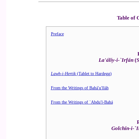
Table of 
Preface
La'álíy-i-`Irfán
(S
Lawh-i-Hertik
(Tablet to Hardegg)
From the Writings of Bahá'u'lláh
From the Writings of `Abdu'l-Bahá
Golchín-i-`I