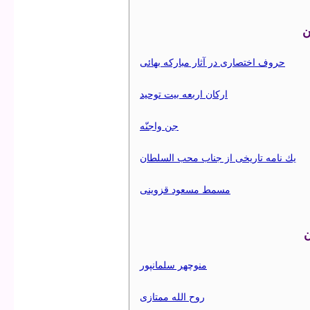
ن
حروف اختصاری در آثار مباركه بهائی
اركان اربعه بيت توحيد
جن واجنّه
يك نامه تاريخی از جناب محب السلطان
مسمط مسعود قزوينی
ن
منوچهر سلمانپور
روح الله ممتازی