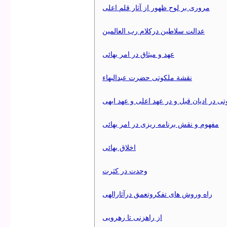
مروری بر لوح ظهور از آثار قلم اعلی
عدالت سلاطين دركلام رب العالمين
عهد و ميثاق در امر بهائی
نقشة ملكوتی حضرت عبدالبهاء
 در اديان قبل و در عهد اعلی و عهد ابهی
مفهوم و نقش برنامه ريزی در امر بهائی
اخلاق بهائی
وحدت در كثرت
راه وروش های تفكروتعمق درآثارالهی
از راهزنی تا رهرويی