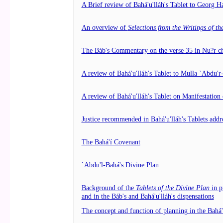
A Brief review of Bahá'u'lláh's Tablet to Georg H
An overview of
Selections from the Writings of t
The Báb's Commentary on the verse 35 in Nu?r ch
A review of Bahá'u'lláh's Tablet to Mulla `Abdu'r
A review of Bahá'u'lláh's Tablet on Manifestation
Justice recommended in Bahá'u'lláh's Tablets addre
The Bahá'í Covenant
`Abdu'l-Bahá's Divine Plan
Background of the
Tablets of the Divine Plan
in p
and in the Báb's and Bahá'u'lláh's dispensations
The concept and function of planning in the Bahá'