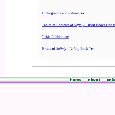
Bibliography and References
Tables of Contents of
Safíniy-i`Irfán
Books One t
`Irfán Publications
Errata of
Safíniy-i-`Irfán,
Book Ten