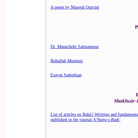
A poem by Masood Qazvini
P
Dr. Manuchehr Salmanpour
Ruhullah Momtazi
Enayat Sadeghian
Shakhsár-i
List of articles on Bahá'í Writings and fundamental
published in the journal
A?hang-i-Badí`