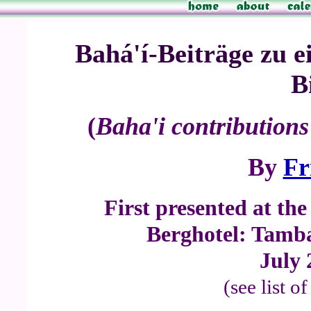
Bahá'í-Beiträge zu e
B
(
Baha'i contributions 
By
Fr
First presented at th
Berghotel: Tamb
July 
(see list o